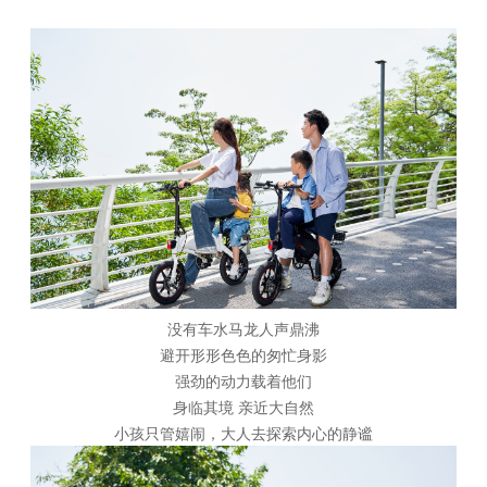
没有车水马龙人声鼎沸
避开形形色色的匆忙身影
强劲的动力载着他们
身临其境 亲近大自然
小孩只管嬉闹，大人去探索内心的静谧