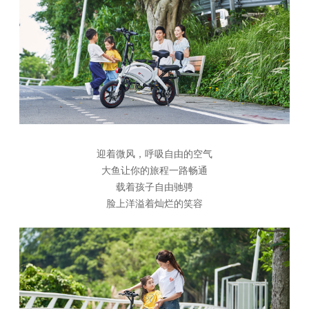
迎着微风，呼吸自由的空气
大鱼让你的旅程一路畅通
载着孩子自由驰骋
脸上洋溢着灿烂的笑容