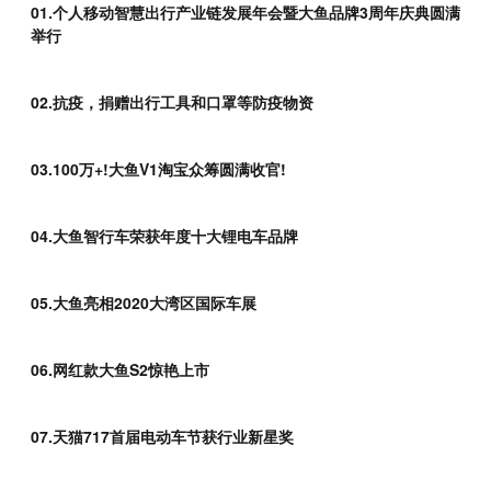
现以
01.个人移动智慧出行产业链发展年会暨大鱼品牌3周年庆典圆满
01
举行
02
02.抗疫，捐赠出行工具和口罩等防疫物资
03
03.100万+!大鱼V1淘宝众筹圆满收官!
04
04.大鱼智行车荣获年度十大锂电车品牌
05
05.大鱼亮相2020大湾区国际车展
06
06.网红款大鱼S2惊艳上市
07
07.天猫717首届电动车节获行业新星奖
08