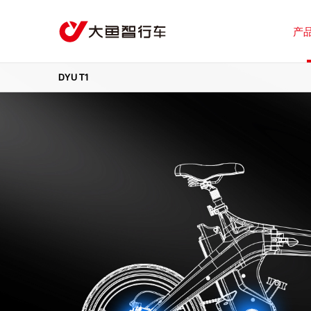
产
DYU T1