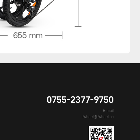
0755-2377-9750
E-mail
fwheel@fwheel.cn